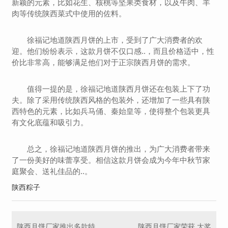
新颖的元素，比如花生、核桃等坚果类食材，以及牛肉、羊
肉等传统陕西菜式中使用的佐料。
徐福记地道陕西月饼的上市，受到了广大消费者的欢
迎。他们纷纷表示，这款月饼不仅口感..，而且价格适中，性
价比非常高，能够满足他们对于正宗陕西月饼的需求。
值得一提的是，徐福记地道陕西月饼还在包装上下了功
夫。除了采用传统陕西风格的包装外，还增加了一些具有陕
西特色的元素，比如兵马俑、秦始皇等，使得整个包装更具
有文化底蕴和吸引力。
总之，徐福记地道陕西月饼的推出，为广大消费者带来
了一份美好的味蕾享受。相信这款月饼会成为今年中秋节家
庭聚会、送礼佳品的..。
陕西粽子
陕西月饼厂家推出多款特色产品，满足不同口味需求
陕西月饼厂家荣获 大奖